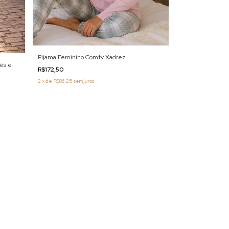
Pijama Feminino Comfy Xadrez
ês e
R$172,50
2
x
de
R$86,25
sem juros