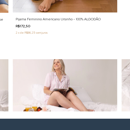
Pijama Feminino Americano Ursinho - 100% ALGODÃO
se
R$172,50
2
x
de
R$86,25
sem juros