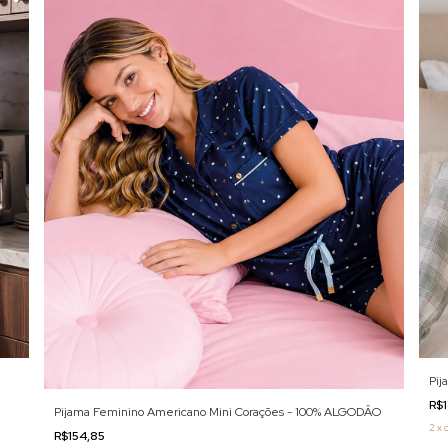
Pij
R$
Pijama Feminino Americano Mini Corações - 100% ALGODÂO
2
x
R$154,85