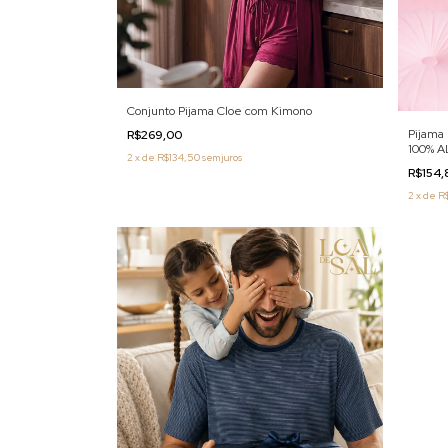
Conjunto Pijama Cloe com Kimono
Pijama
R$269,00
100% 
2
x
de
R$134,50
sem juros
R$154
2
x
de
R