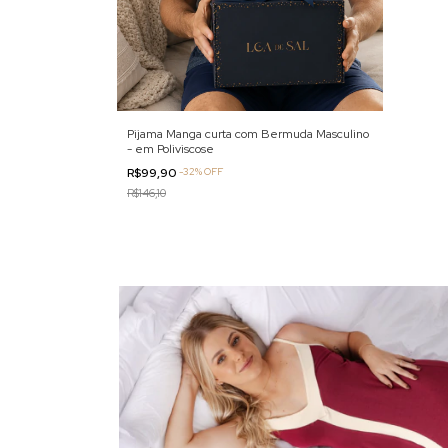
Pijama Manga curta com Bermuda Masculino
- em Poliviscose
R$99,90
-
32
%
OFF
R$146,10