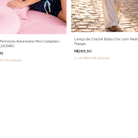
Lenço de Crochê Boho Chic com Paet
 Feminino Americano Mini Corações -
Franjas
ALGODÂO
R$289,90
,85
2
x
de
R$144,95
sem juros
$77,43
sem juros