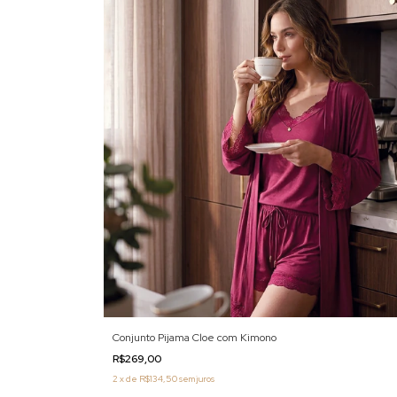
Conjunto Pijama Cloe com Kimono
R$269,00
2
x
de
R$134,50
sem juros