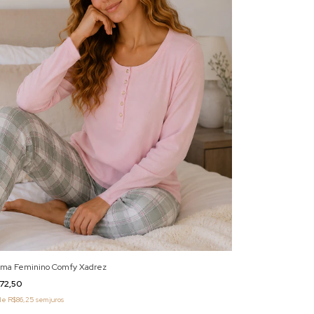
ama Feminino Comfy Xadrez
172,50
de
R$86,25
sem juros