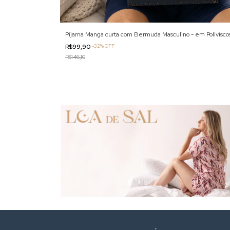
Pijama Manga curta com Bermuda Masculino - em Polivisco
R$99,90
-
32
%
OFF
R$146,10