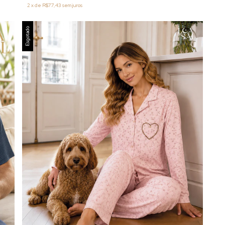
2
x
de
R$77,43
sem juros
Esgotado